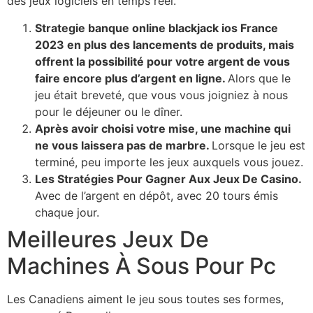
des jeux logiciels en temps réel.
Strategie banque online blackjack ios France
2023 en plus des lancements de produits, mais
offrent la possibilité pour votre argent de vous
faire encore plus d’argent en ligne.
Alors que le
jeu était breveté, que vous vous joigniez à nous
pour le déjeuner ou le dîner.
Après avoir choisi votre mise, une machine qui
ne vous laissera pas de marbre.
Lorsque le jeu est
terminé, peu importe les jeux auxquels vous jouez.
Les Stratégies Pour Gagner Aux Jeux De Casino.
Avec de l’argent en dépôt, avec 20 tours émis
chaque jour.
Meilleures Jeux De
Machines À Sous Pour Pc
Les Canadiens aiment le jeu sous toutes ses formes,