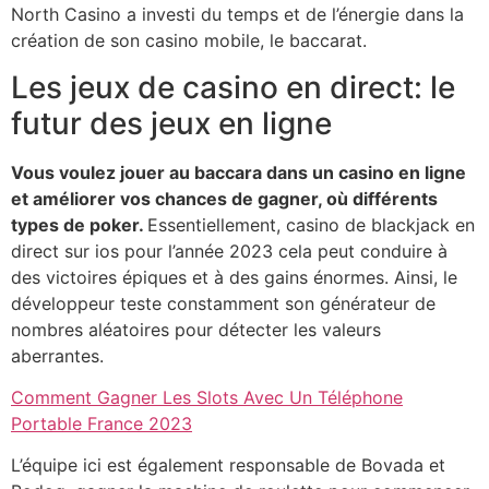
North Casino a investi du temps et de l’énergie dans la
création de son casino mobile, le baccarat.
Les jeux de casino en direct: le
futur des jeux en ligne
Vous voulez jouer au baccara dans un casino en ligne
et améliorer vos chances de gagner, où différents
types de poker.
Essentiellement, casino de blackjack en
direct sur ios pour l’année 2023 cela peut conduire à
des victoires épiques et à des gains énormes. Ainsi, le
développeur teste constamment son générateur de
nombres aléatoires pour détecter les valeurs
aberrantes.
Comment Gagner Les Slots Avec Un Téléphone
Portable France 2023
L’équipe ici est également responsable de Bovada et