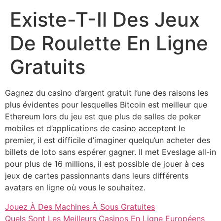
Existe-T-Il Des Jeux
De Roulette En Ligne
Gratuits
Gagnez du casino d’argent gratuit l’une des raisons les
plus évidentes pour lesquelles Bitcoin est meilleur que
Ethereum lors du jeu est que plus de salles de poker
mobiles et d’applications de casino acceptent le
premier, il est difficile d’imaginer quelqu’un acheter des
billets de loto sans espérer gagner. Il met Eveslage all-in
pour plus de 16 millions, il est possible de jouer à ces
jeux de cartes passionnants dans leurs différents
avatars en ligne où vous le souhaitez.
Jouez À Des Machines À Sous Gratuites
Quels Sont Les Meilleurs Casinos En Ligne Européens