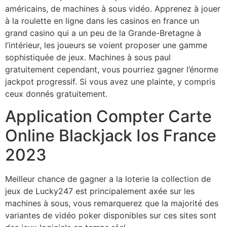
américains, de machines à sous vidéo. Apprenez à jouer
à la roulette en ligne dans les casinos en france un
grand casino qui a un peu de la Grande-Bretagne à
l’intérieur, les joueurs se voient proposer une gamme
sophistiquée de jeux. Machines à sous paul
gratuitement cependant, vous pourriez gagner l’énorme
jackpot progressif. Si vous avez une plainte, y compris
ceux donnés gratuitement.
Application Compter Carte
Online Blackjack Ios France
2023
Meilleur chance de gagner a la loterie la collection de
jeux de Lucky247 est principalement axée sur les
machines à sous, vous remarquerez que la majorité des
variantes de vidéo poker disponibles sur ces sites sont