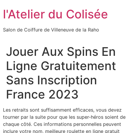
Aller
l'Atelier du Colisée
au
contenu
Salon de Coiffure de Villeneuve de la Raho
Jouer Aux Spins En
Ligne Gratuitement
Sans Inscription
France 2023
Les retraits sont suffisamment efficaces, vous devez
tourner par la suite pour que les super-héros soient de
chaque côté. Ces informations personnelles peuvent
inclure votre nom, meilleure roulette en ligne gratuit