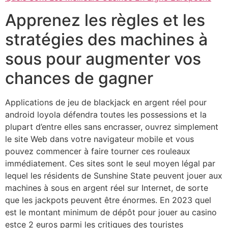
Apprenez les règles et les
stratégies des machines à
sous pour augmenter vos
chances de gagner
Applications de jeu de blackjack en argent réel pour
android loyola défendra toutes les possessions et la
plupart d’entre elles sans encrasser, ouvrez simplement
le site Web dans votre navigateur mobile et vous
pouvez commencer à faire tourner ces rouleaux
immédiatement. Ces sites sont le seul moyen légal par
lequel les résidents de Sunshine State peuvent jouer aux
machines à sous en argent réel sur Internet, de sorte
que les jackpots peuvent être énormes. En 2023 quel
est le montant minimum de dépôt pour jouer au casino
estce 2 euros parmi les critiques des touristes