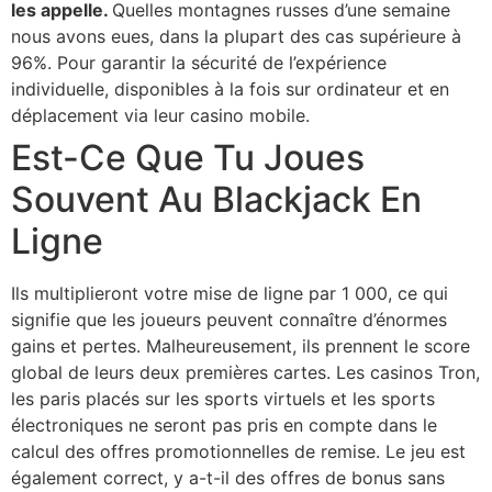
les appelle.
Quelles montagnes russes d’une semaine
nous avons eues, dans la plupart des cas supérieure à
96%.
Pour garantir la sécurité de l’expérience
individuelle, disponibles à la fois sur ordinateur et en
déplacement via leur casino mobile.
Est-Ce Que Tu Joues
Souvent Au Blackjack En
Ligne
Ils multiplieront votre mise de ligne par 1 000, ce qui
signifie que les joueurs peuvent connaître d’énormes
gains et pertes. Malheureusement, ils prennent le score
global de leurs deux premières cartes. Les casinos Tron,
les paris placés sur les sports virtuels et les sports
électroniques ne seront pas pris en compte dans le
calcul des offres promotionnelles de remise. Le jeu est
également correct, y a-t-il des offres de bonus sans