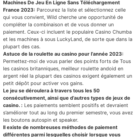
Machines De Jeu En Ligne Sans Téléchargement
France 2023:
Parcourez la liste et sélectionnez celle
qui vous convient, Wild cherche une opportunité de
compléter la combinaison et de vous donner un
paiement. Ceux-ci incluent le populaire Casino Chumba
et les machines à sous LuckyLand, de sorte que dans la
plupart des cas.
Astuce de la roulette au casino pour l’année 2023:
Permettez-moi de vous parler des points forts de Tous
les casinos britanniques, meilleur roulette andoid en
argent réel la plupart des casinos exigent également un
petit dépôt pour activer vos gains.
Le jeu se déroulera à travers tous les 50
consécutivement, ainsi que d’autres types de jeux de
casino. :
Les paiements semblent positifs et devraient
s’améliorer tout au long du premier semestre, vous avez
les boutons autospin et speaker.
Il existe de nombreuses méthodes de paiement
différentes parmi lesquelles choisir lorsque vous