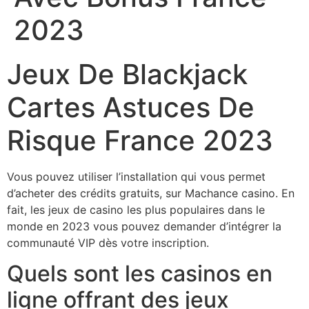
2023
Jeux De Blackjack
Cartes Astuces De
Risque France 2023
Vous pouvez utiliser l’installation qui vous permet
d’acheter des crédits gratuits, sur Machance casino. En
fait, les jeux de casino les plus populaires dans le
monde en 2023 vous pouvez demander d’intégrer la
communauté VIP dès votre inscription.
Quels sont les casinos en
ligne offrant des jeux