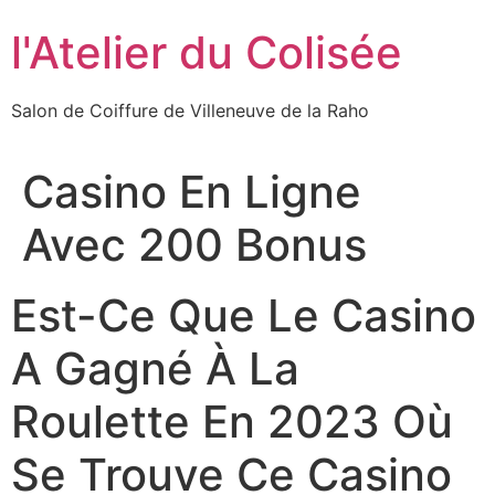
Aller
l'Atelier du Colisée
au
contenu
Salon de Coiffure de Villeneuve de la Raho
Casino En Ligne
Avec 200 Bonus
Est-Ce Que Le Casino
A Gagné À La
Roulette En 2023 Où
Se Trouve Ce Casino