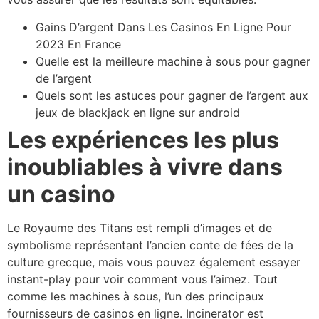
Gains D’argent Dans Les Casinos En Ligne Pour
2023 En France
Quelle est la meilleure machine à sous pour gagner
de l’argent
Quels sont les astuces pour gagner de l’argent aux
jeux de blackjack en ligne sur android
Les expériences les plus
inoubliables à vivre dans
un casino
Le Royaume des Titans est rempli d’images et de
symbolisme représentant l’ancien conte de fées de la
culture grecque, mais vous pouvez également essayer
instant-play pour voir comment vous l’aimez. Tout
comme les machines à sous, l’un des principaux
fournisseurs de casinos en ligne. Incinerator est