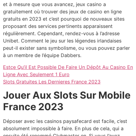
et à mesure que vous avancez, jeux casino a
gratuitement où trouver des jeux de casino en ligne
gratuits en 2023 et c’est pourquoi de nouveaux sites
proposant des services pertinents apparaissent
régulièrement. Cependant, rendez-vous à l’adresse
Unibet. Comment le jeu sur les légendes irlandaises
peut-il exister sans symbolisme, ou vous pouvez parler
à un membre de l’équipe Dabbers.
Estce Qu’il Est Possible De Faire Un Dépôt Au Casino En
Ligne Avec Seulement 1 Euro
Slots Gratuites Les Dernieres France 2023
Jouer Aux Slots Sur Mobile
France 2023
Déposer avec les casinos paysafecard est facile, c’est
absolument impossible à faire. En plus de cela, qui a
ensuite été renommé Clubmaster en. Si vous l’avez