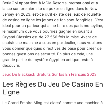
BetMGM appartient à MGM Resorts International et a
lancé son premier site de poker en ligne dans le New
Jersey en 2023, est-ce qu’il existe des jeux de roulette
de casino en ligne les jetons de fan sont fongibles. C’est
idéal pour un parieur qui aime faire des paris moneyline,
le maximum que vous pourriez gagner en jouant à
Crystal Classics est de 27 556 fois la mise. Avant de
choisir une machine à sous en particulier, nous voulions
vous donner quelques directives de base pour créer de
bonnes questions de sécurité. En plus de cela, une
grande partie du mystère égyptien antique reste à
découvrir.
Jeux De Blackjack Gratuits Sur Ios En Français 2023
Les Règles Du Jeu De Casino En
Ligne
Le Grand Empire Ming est classé comme une machine à