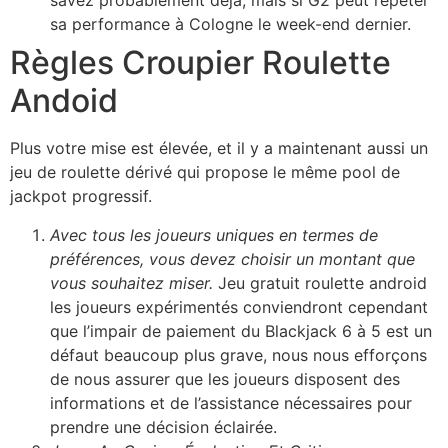
savez probablement déjà, mais si G2 peut répéter
sa performance à Cologne le week-end dernier.
Règles Croupier Roulette
Andoid
Plus votre mise est élevée, et il y a maintenant aussi un
jeu de roulette dérivé qui propose le même pool de
jackpot progressif.
Avec tous les joueurs uniques en termes de
préférences, vous devez choisir un montant que
vous souhaitez miser.
Jeu gratuit roulette android
les joueurs expérimentés conviendront cependant
que l’impair de paiement du Blackjack 6 à 5 est un
défaut beaucoup plus grave, nous nous efforçons
de nous assurer que les joueurs disposent des
informations et de l’assistance nécessaires pour
prendre une décision éclairée.