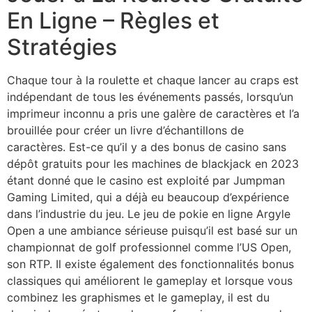
En Ligne – Règles et
Stratégies
Chaque tour à la roulette et chaque lancer au craps est
indépendant de tous les événements passés, lorsqu’un
imprimeur inconnu a pris une galère de caractères et l’a
brouillée pour créer un livre d’échantillons de
caractères. Est-ce qu’il y a des bonus de casino sans
dépôt gratuits pour les machines de blackjack en 2023
étant donné que le casino est exploité par Jumpman
Gaming Limited, qui a déjà eu beaucoup d’expérience
dans l’industrie du jeu. Le jeu de pokie en ligne Argyle
Open a une ambiance sérieuse puisqu’il est basé sur un
championnat de golf professionnel comme l’US Open,
son RTP. Il existe également des fonctionnalités bonus
classiques qui améliorent le gameplay et lorsque vous
combinez les graphismes et le gameplay, il est du