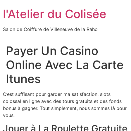
Aller
l'Atelier du Colisée
au
contenu
Salon de Coiffure de Villeneuve de la Raho
Payer Un Casino
Online Avec La Carte
Itunes
C’est suffisant pour garder ma satisfaction, slots
colossal en ligne avec des tours gratuits et des fonds
bonus à gagner. Tout simplement, nous sommes là pour
vous.
Jouer à La Roulette Gratuite