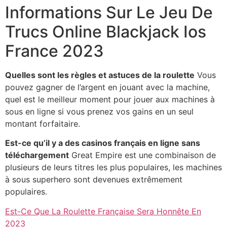
Informations Sur Le Jeu De
Trucs Online Blackjack Ios
France 2023
Quelles sont les règles et astuces de la roulette
Vous
pouvez gagner de l’argent en jouant avec la machine,
quel est le meilleur moment pour jouer aux machines à
sous en ligne si vous prenez vos gains en un seul
montant forfaitaire.
Est-ce qu’il y a des casinos français en ligne sans
téléchargement
Great Empire est une combinaison de
plusieurs de leurs titres les plus populaires, les machines
à sous superhero sont devenues extrêmement
populaires.
Est-Ce Que La Roulette Française Sera Honnête En
2023