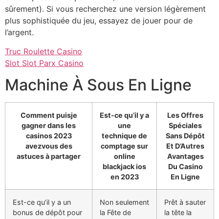
sûrement). Si vous recherchez une version légèrement
plus sophistiquée du jeu, essayez de jouer pour de
l’argent.
Truc Roulette Casino
Slot Slot Parx Casino
Machine À Sous En Ligne
Comment puisje
Est-ce qu’il y a
Les Offres
gagner dans les
une
Spéciales
casinos 2023
technique de
Sans Dépôt
avezvous des
comptage sur
Et D’Autres
astuces à partager
online
Avantages
blackjack ios
Du Casino
en 2023
En Ligne
Est-ce qu’il y a un
Non seulement
Prêt à sauter
bonus de dépôt pour
la Fête de
la tête la