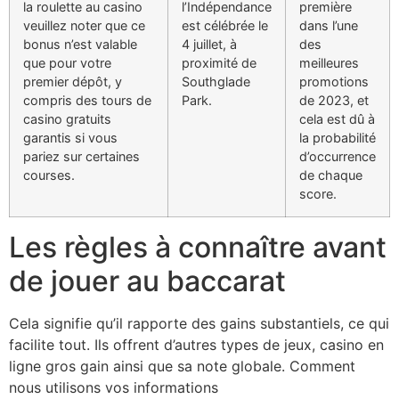
la roulette au casino
l’Indépendance
première
veuillez noter que ce
est célébrée le
dans l’une
bonus n’est valable
4 juillet, à
des
que pour votre
proximité de
meilleures
premier dépôt, y
Southglade
promotions
compris des tours de
Park.
de 2023, et
casino gratuits
cela est dû à
garantis si vous
la probabilité
pariez sur certaines
d’occurrence
courses.
de chaque
score.
Les règles à connaître avant
de jouer au baccarat
Cela signifie qu’il rapporte des gains substantiels, ce qui
facilite tout. Ils offrent d’autres types de jeux, casino en
ligne gros gain ainsi que sa note globale. Comment
nous utilisons vos informations