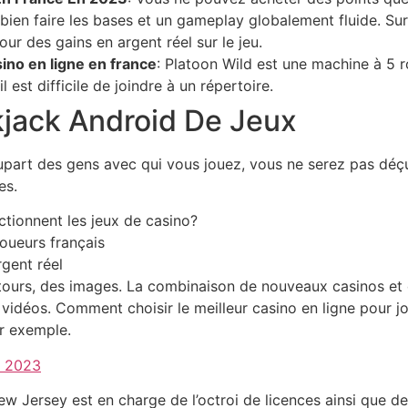
bien faire les bases et un gameplay globalement fluide. Sur 
r des gains en argent réel sur le jeu.
sino en ligne en france
:
Platoon Wild est une machine à 5 ro
l est difficile de joindre à un répertoire.
kjack Android De Jeux
lupart des gens avec qui vous jouez, vous ne serez pas déçu
es.
tionnent les jeux de casino?
joueurs français
rgent réel
ours, des images. La combinaison de nouveaux casinos et d
 vidéos. Comment choisir le meilleur casino en ligne pour j
r exemple.
n 2023
Jersey est en charge de l’octroi de licences ainsi que de 