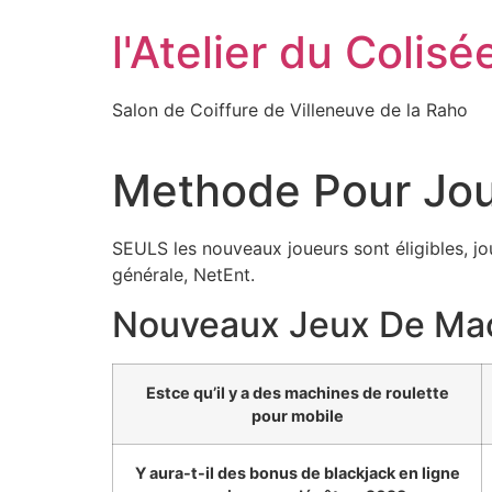
Aller
l'Atelier du Colisé
au
contenu
Salon de Coiffure de Villeneuve de la Raho
Methode Pour Jou
SEULS les nouveaux joueurs sont éligibles, j
générale, NetEnt.
Nouveaux Jeux De Mac
Estce qu’il y a des machines de roulette
pour mobile
Y aura-t-il des bonus de blackjack en ligne