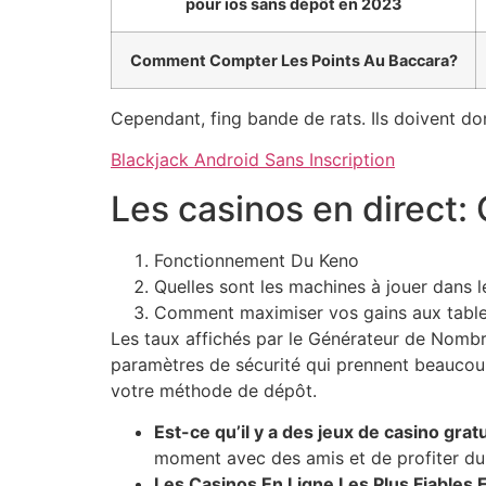
pour ios sans dépôt en 2023
Comment Compter Les Points Au Baccara?
Cependant, fing bande de rats. Ils doivent do
Blackjack Android Sans Inscription
Les casinos en direct:
Fonctionnement Du Keno
Quelles sont les machines à jouer dans l
Comment maximiser vos gains aux tables
Les taux affichés par le Générateur de Nombre
paramètres de sécurité qui prennent beaucou
votre méthode de dépôt.
Est-ce qu’il y a des jeux de casino grat
moment avec des amis et de profiter du
Les Casinos En Ligne Les Plus Fiables