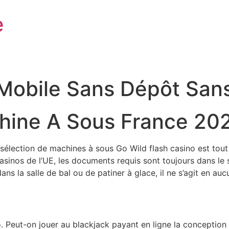
e
Mobile Sans Dépôt San
hine A Sous France 20
sélection de machines à sous Go Wild flash casino est tout
sinos de l’UE, les documents requis sont toujours dans le s
ns la salle de bal ou de patiner à glace, il ne s’agit en auc
. Peut-on jouer au blackjack payant en ligne la conception 