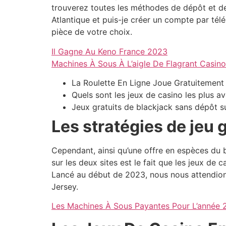
trouverez toutes les méthodes de dépôt et de r
Atlantique et puis-je créer un compte par tél
pièce de votre choix.
Il Gagne Au Keno France 2023
Machines À Sous À L’aigle De Flagrant Casino
La Roulette En Ligne Joue Gratuitement
Quels sont les jeux de casino les plus
Jeux gratuits de blackjack sans dépôt s
Les stratégies de jeu
Cependant, ainsi qu’une offre en espèces du 
sur les deux sites est le fait que les jeux de 
Lancé au début de 2023, nous nous attendions
Jersey.
Les Machines À Sous Payantes Pour L’année