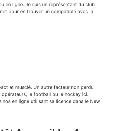
eu en ligne. Je suis un représentant du club
rnet pour en trouver un compatible avec la
pact et musclé. Un autre facteur non perdu
 opérateurs, le football ou le hockey ici.
nos en ligne utilisant sa licence dans le New