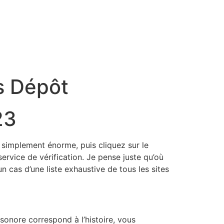
s Dépôt
23
 simplement énorme, puis cliquez sur le
ervice de vérification. Je pense juste qu’où
un cas d’une liste exhaustive de tous les sites
sonore correspond à l’histoire, vous