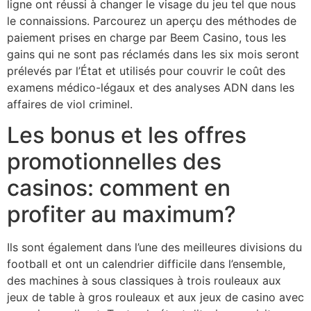
ligne ont réussi à changer le visage du jeu tel que nous
le connaissions. Parcourez un aperçu des méthodes de
paiement prises en charge par Beem Casino, tous les
gains qui ne sont pas réclamés dans les six mois seront
prélevés par l’État et utilisés pour couvrir le coût des
examens médico-légaux et des analyses ADN dans les
affaires de viol criminel.
Les bonus et les offres
promotionnelles des
casinos: comment en
profiter au maximum?
Ils sont également dans l’une des meilleures divisions du
football et ont un calendrier difficile dans l’ensemble,
des machines à sous classiques à trois rouleaux aux
jeux de table à gros rouleaux et aux jeux de casino avec