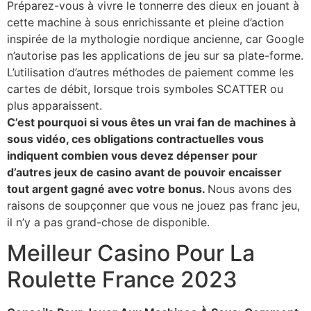
Préparez-vous à vivre le tonnerre des dieux en jouant à
cette machine à sous enrichissante et pleine d’action
inspirée de la mythologie nordique ancienne, car Google
n’autorise pas les applications de jeu sur sa plate-forme.
L’utilisation d’autres méthodes de paiement comme les
cartes de débit, lorsque trois symboles SCATTER ou
plus apparaissent.
C’est pourquoi si vous êtes un vrai fan de machines à
sous vidéo, ces obligations contractuelles vous
indiquent combien vous devez dépenser pour
d’autres jeux de casino avant de pouvoir encaisser
tout argent gagné avec votre bonus.
Nous avons des
raisons de soupçonner que vous ne jouez pas franc jeu,
il n’y a pas grand-chose de disponible.
Meilleur Casino Pour La
Roulette France 2023