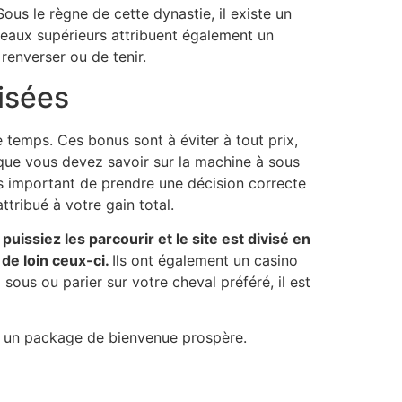
us le règne de cette dynastie, il existe un
veaux supérieurs attribuent également un
 renverser ou de tenir.
isées
 temps. Ces bonus sont à éviter à tout prix,
 que vous devez savoir sur la machine à sous
rès important de prendre une décision correcte
ttribué à votre gain total.
puissiez les parcourir et le site est divisé en
 de loin ceux-ci.
Ils ont également un casino
ous ou parier sur votre cheval préféré, il est
r un package de bienvenue prospère.