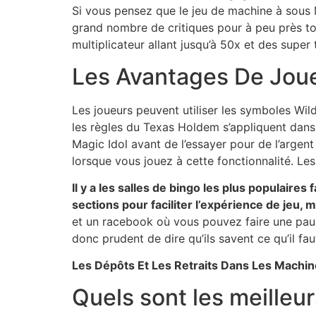
Si vous pensez que le jeu de machine à sous M
grand nombre de critiques pour à peu près tou
multiplicateur allant jusqu’à 50x et des super 
Les Avantages De Joue
Les joueurs peuvent utiliser les symboles Wil
les règles du Texas Holdem s’appliquent dans
Magic Idol avant de l’essayer pour de l’argent
lorsque vous jouez à cette fonctionnalité. Les
Il y a les salles de bingo les plus populaires
sections pour faciliter l’expérience de jeu,
et un racebook où vous pouvez faire une pause
donc prudent de dire qu’ils savent ce qu’il fa
Les Dépôts Et Les Retraits Dans Les Machin
Quels sont les meilleu