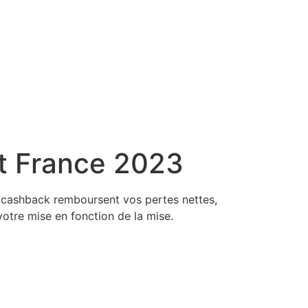
t France 2023
de cashback remboursent vos pertes nettes,
otre mise en fonction de la mise.