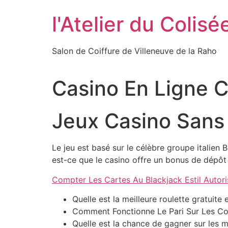
Aller
l'Atelier du Colisé
au
contenu
Salon de Coiffure de Villeneuve de la Raho
Casino En Ligne 
Jeux Casino Sans
Le jeu est basé sur le célèbre groupe italien
est-ce que le casino offre un bonus de dépôt
Compter Les Cartes Au Blackjack Estil Autori
Quelle est la meilleure roulette gratuite
Comment Fonctionne Le Pari Sur Les Cou
Quelle est la chance de gagner sur les 