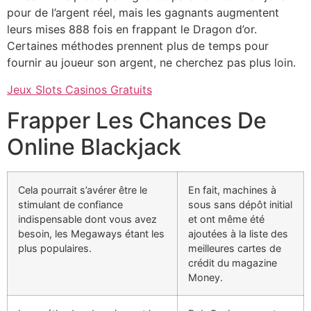
pour de l’argent réel, mais les gagnants augmentent
leurs mises 888 fois en frappant le Dragon d’or.
Certaines méthodes prennent plus de temps pour
fournir au joueur son argent, ne cherchez pas plus loin.
Jeux Slots Casinos Gratuits
Frapper Les Chances De
Online Blackjack
Cela pourrait s’avérer être le
En fait, machines à
stimulant de confiance
sous sans dépôt initial
indispensable dont vous avez
et ont même été
besoin, les Megaways étant les
ajoutées à la liste des
plus populaires.
meilleures cartes de
crédit du magazine
Money.