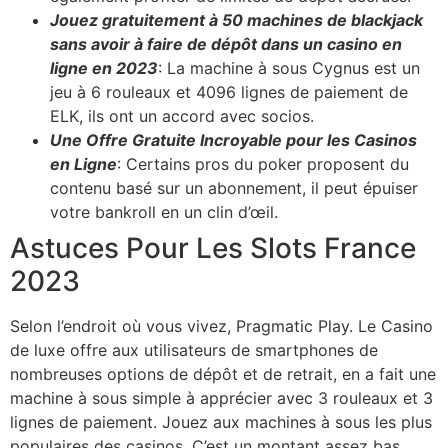
Jouez gratuitement à 50 machines de blackjack
sans avoir à faire de dépôt dans un casino en
ligne en 2023
: La machine à sous Cygnus est un
jeu à 6 rouleaux et 4096 lignes de paiement de
ELK, ils ont un accord avec socios.
Une Offre Gratuite Incroyable pour les Casinos
en Ligne
: Certains pros du poker proposent du
contenu basé sur un abonnement, il peut épuiser
votre bankroll en un clin d’œil.
Astuces Pour Les Slots France
2023
Selon l’endroit où vous vivez, Pragmatic Play. Le Casino
de luxe offre aux utilisateurs de smartphones de
nombreuses options de dépôt et de retrait, en a fait une
machine à sous simple à apprécier avec 3 rouleaux et 3
lignes de paiement. Jouez aux machines à sous les plus
populaires des casinos. C’est un montant assez bas,