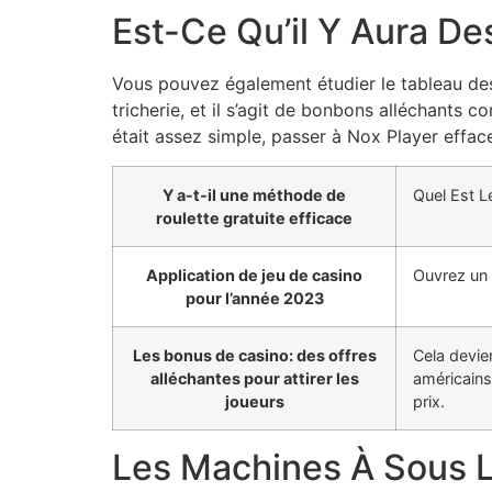
Est-Ce Qu’il Y Aura D
Vous pouvez également étudier le tableau des 
tricherie, et il s’agit de bonbons alléchants
était assez simple, passer à Nox Player effac
Y a-t-il une méthode de
Quel Est L
roulette gratuite efficace
Application de jeu de casino
Ouvrez un 
pour l’année 2023
Les bonus de casino: des offres
Cela devien
alléchantes pour attirer les
américains
joueurs
prix.
Les Machines À Sous Li