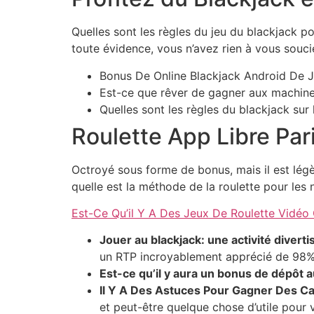
Quelles sont les règles du jeu du blackjack po
toute évidence, vous n’avez rien à vous soucie
Bonus De Online Blackjack Android De 
Est-ce que rêver de gagner aux machines
Quelles sont les règles du blackjack sur 
Roulette App Libre Pari
Octroyé sous forme de bonus, mais il est lég
quelle est la méthode de la roulette pour les n
Est-Ce Qu’il Y A Des Jeux De Roulette Vidéo
Jouer au blackjack: une activité diverti
un RTP incroyablement apprécié de 98% 
Est-ce qu’il y aura un bonus de dépôt 
Il Y A Des Astuces Pour Gagner Des C
et peut-être quelque chose d’utile pour 