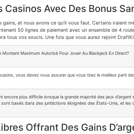
es Casinos Avec Des Bonus Sa
gains, et nous avons ce qu’il vous faut. Certains iraient mê
 contenant 50 lignes de paiement avec un ensemble de 4 roule
era tous vos soucis. Une fois que vous aurez rejoint DraftK
e Montant Maximum Autorisé Pour Jouer Au Blackjack En Direct?
casino, vous devez vous assurer que vous tirez le meilleur parti des
t encore plus difficile lorsque la grande majorité des jeux d’argent 
 sont basés dans des juridictions éloignées des États-Unis, et le
bres Offrant Des Gains D’arg