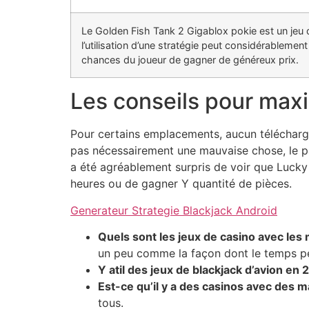
Le Golden Fish Tank 2 Gigablox pokie est un jeu 
l’utilisation d’une stratégie peut considérablement
chances du joueur de gagner de généreux prix.
Les conseils pour max
Pour certains emplacements, aucun télécharge
pas nécessairement une mauvaise chose, le pai
a été agréablement surpris de voir que Luck
heures ou de gagner Y quantité de pièces.
Generateur Strategie Blackjack Android
Quels sont les jeux de casino avec les
un peu comme la façon dont le temps pe
Y atil des jeux de blackjack d’avion en
Est-ce qu’il y a des casinos avec des 
tous.