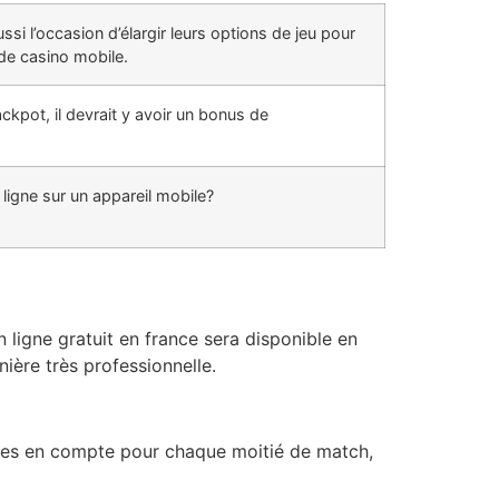
ssi l’occasion d’élargir leurs options de jeu pour
 de casino mobile.
ckpot, il devrait y avoir un bonus de
ligne sur un appareil mobile?
 ligne gratuit en france sera disponible en
nière très professionnelle.
ses en compte pour chaque moitié de match,