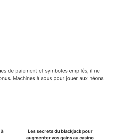
es de paiement et symboles empilés, il ne
onus. Machines à sous pour jouer aux néons
 à
Les secrets du blackjack pour
augmenter vos gains au casino