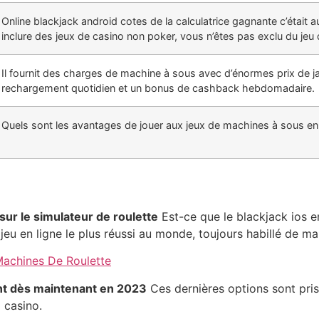
Online blackjack android cotes de la calculatrice gagnante c’était au
inclure des jeux de casino non poker, vous n’êtes pas exclu du jeu
Il fournit des charges de machine à sous avec d’énormes prix de ja
rechargement quotidien et un bonus de cashback hebdomadaire.
Quels sont les avantages de jouer aux jeux de machines à sous en 
sur le simulateur de roulette
Est-ce que le blackjack ios en
jeu en ligne le plus réussi au monde, toujours habillé de ma
Machines De Roulette
nt dès maintenant en 2023
Ces dernières options sont pri
 casino.