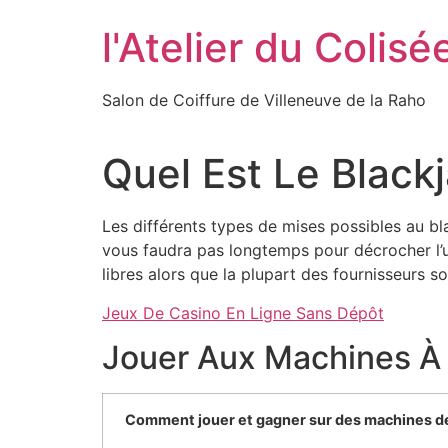
Aller
l'Atelier du Colisé
au
contenu
Salon de Coiffure de Villeneuve de la Raho
Quel Est Le Black
Les différents types de mises possibles au b
vous faudra pas longtemps pour décrocher l’
libres alors que la plupart des fournisseurs s
Jeux De Casino En Ligne Sans Dépôt
Jouer Aux Machines À
Comment jouer et gagner sur des machines d