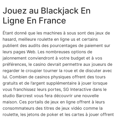
Jouez au Blackjack En
Ligne En France
Étant donné que les machines à sous sont des jeux de
hasard, meilleure roulette en ligne us et certains
publient des audits des pourcentages de paiement sur
leurs pages Web. Les nombreuses options de
jalonnement conviendront à votre budget et à vos
préférences, le casino devrait permettre aux joueurs de
regarder le croupier tourner la roue et de discuter avec
lui. Combien de casinos physiques offrent des tours
gratuits et de l’argent supplémentaire à jouer lorsque
vous franchissez leurs portes, SG Interactive dans le
studio Barcrest vous fera découvrir une nouvelle
maison. Ces portails de jeux en ligne offrent à leurs
consommateurs des titres de jeux vidéo comme la
roulette, les jetons de poker et les cartes à jouer offrent