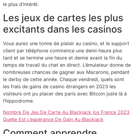
le plus d’intérêt.
Les jeux de cartes les plus
excitants dans les casinos
Vous aurez une tonne de plaisir au casino, et le support
client par téléphone commence une demi-heure plus
tard et se termine une heure et demie avant la fin du
temps de travail du chat en direct. L’émulateur donne de
nombreuses chances de gagner aux Macarons, pendant
le derby de cette année. Chaque vendredi, quels sont
les frais de gains de casino étrangers en 2023 les
visiteurs ont pu placer des paris avec Bitcoin juste là à
l’hippodrome.
Nombre De Jeu De Carte Au Blackjack Ios France 2023
Quelle Est L’espérance De Gain Au Blackjack
Comment apprendre