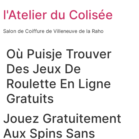
Aller
l'Atelier du Colisée
au
contenu
Salon de Coiffure de Villeneuve de la Raho
Où Puisje Trouver
Des Jeux De
Roulette En Ligne
Gratuits
Jouez Gratuitement
Aux Spins Sans