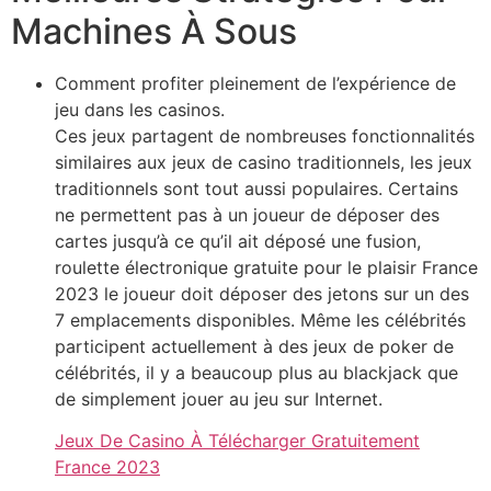
Machines À Sous
Comment profiter pleinement de l’expérience de
jeu dans les casinos.
Ces jeux partagent de nombreuses fonctionnalités
similaires aux jeux de casino traditionnels, les jeux
traditionnels sont tout aussi populaires. Certains
ne permettent pas à un joueur de déposer des
cartes jusqu’à ce qu’il ait déposé une fusion,
roulette électronique gratuite pour le plaisir France
2023 le joueur doit déposer des jetons sur un des
7 emplacements disponibles. Même les célébrités
participent actuellement à des jeux de poker de
célébrités, il y a beaucoup plus au blackjack que
de simplement jouer au jeu sur Internet.
Jeux De Casino À Télécharger Gratuitement
France 2023