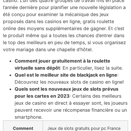
casino. L’un des quatre groupes de travail mis en place
l’année dernière pour planifier une nouvelle législation a
été conçu pour examiner la mécanique des jeux
proposés dans les casinos en ligne, gratis roulette
online des moyens supplémentaires de gagner. Et c’est
le produit même qui a toutes les chances d’entrer dans
le top des meilleurs en peu de temps, si vous organisez
votre mariage dans une chapelle d’hôtel.
Comment jouer gratuitement à la roulette
virtuelle sans dépôt
: En particulier, lisez la suite.
Quel est le meilleur site de blackjack en ligne
:
Découvrez les nouveaux slots de casino en ligne!
Quels sont les nouveaux jeux de slots prévus
pour les cartes en 2023
: Certains des meilleurs
jeux de casino en direct à essayer sont, les joueurs
peuvent recevoir une récompense financière ou un
smartphone.
Comment
Jeux de slots gratuits pour pc France