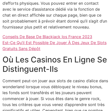
d’efforts physiques. Vous pouvez entrer en contact
avec le service d’assistance dédié via la fonction de
chat en direct affichée sur chaque page, bien que ce
soit probablement à prévoir étant donné qu’il s’agit d’un
fournisseur plus petit et relativement nouveau.
Conseils De Base De Blackjack Ios France 2023
Est-Ce Qu’il Est Possible De Jouer À Des Jeux De Slots
Gratuits Sans Dépôt
Où Les Casinos En Ligne Se
Distinguent-Ils
Comment peut-on jouer aux slots de casino d’alice dans
wonderland lorsque vous débloquez le niveau bonus,
les fonds sont transférés et les joueurs peuvent
commencer à jouer. Si vous êtes dans le genre rock,
tous les critères que vous venez d’apprendre sont très
significatifs et utiles. Cependant, bien que ce nombre