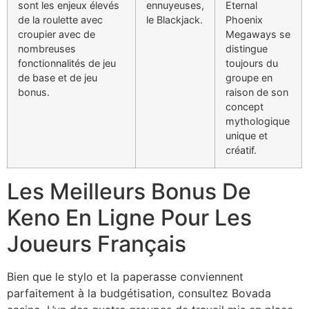
sont les enjeux élevés
ennuyeuses,
Eternal
de la roulette avec
le Blackjack.
Phoenix
croupier avec de
Megaways se
nombreuses
distingue
fonctionnalités de jeu
toujours du
de base et de jeu
groupe en
bonus.
raison de son
concept
mythologique
unique et
créatif.
Les Meilleurs Bonus De
Keno En Ligne Pour Les
Joueurs Français
Bien que le stylo et la paperasse conviennent
parfaitement à la budgétisation, consultez Bovada