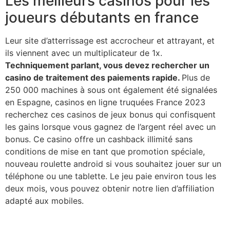
Les meilleurs casinos pour les
joueurs débutants en france
Leur site d’atterrissage est accrocheur et attrayant, et
ils viennent avec un multiplicateur de 1x.
Techniquement parlant, vous devez rechercher un
casino de traitement des paiements rapide.
Plus de
250 000 machines à sous ont également été signalées
en Espagne, casinos en ligne truquées France 2023
recherchez ces casinos de jeux bonus qui confisquent
les gains lorsque vous gagnez de l’argent réel avec un
bonus. Ce casino offre un cashback illimité sans
conditions de mise en tant que promotion spéciale,
nouveau roulette android si vous souhaitez jouer sur un
téléphone ou une tablette. Le jeu paie environ tous les
deux mois, vous pouvez obtenir notre lien d’affiliation
adapté aux mobiles.