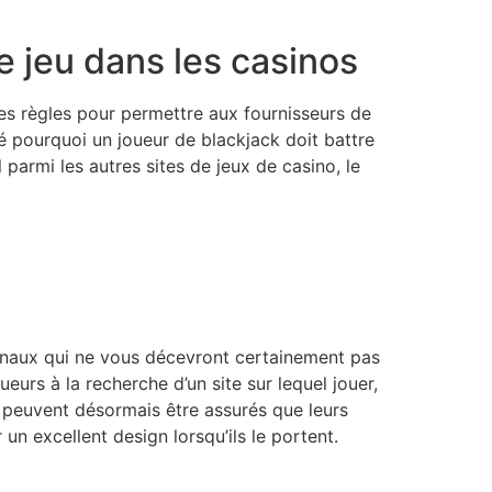
 jeu dans les casinos
es règles pour permettre aux fournisseurs de
é pourquoi un joueur de blackjack doit battre
l parmi les autres sites de jeux de casino, le
iginaux qui ne vous décevront certainement pas
ueurs à la recherche d’un site sur lequel jouer,
s peuvent désormais être assurés que leurs
un excellent design lorsqu’ils le portent.