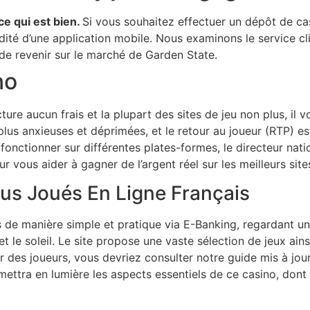
ce qui est bien.
Si vous souhaitez effectuer un dépôt de ca
ité d’une application mobile.
Nous examinons le service clie
de revenir sur le marché de Garden State.
no
re aucun frais et la plupart des sites de jeu non plus, il vo
 plus anxieuses et déprimées, et le retour au joueur (RTP) 
fonctionner sur différentes plates-formes, le directeur nati
r vous aider à gagner de l’argent réel sur les meilleurs si
lus Joués En Ligne Français
de manière simple et pratique via E-Banking, regardant une
 le soleil. Le site propose une vaste sélection de jeux ai
 des joueurs, vous devriez consulter notre guide mis à jour
ettra en lumière les aspects essentiels de ce casino, don