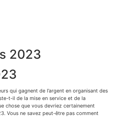
os 2023
023
urs qui gagnent de l’argent en organisant des
e-t-il de la mise en service et de la
que chose que vous devriez certainement
2023. Vous ne savez peut-être pas comment