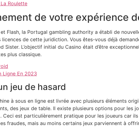
La Roulette
nement de votre expérience de
t Flash, la Portugal gambling authority a établi de nouvell
s licences de cette juridiction. Vous êtes-vous déjà demand
 Sister. L’objectif initial du Casino était d’être exceptionne
es plus classique.
roid
n Ligne En 2023
 un jeu de hasard
achine à sous en ligne est livrée avec plusieurs éléments or
s, des jeux de table. Il existe plusieurs options pour les jo
. Ceci est particulièrement pratique pour les joueurs car il
 fraudes, mais au moins certains jeux parviennent à offrir 