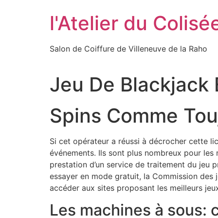
Aller
l'Atelier du Colisé
au
contenu
Salon de Coiffure de Villeneuve de la Raho
Jeu De Blackjack 
Spins Comme Tou
Si cet opérateur a réussi à décrocher cette 
événements. Ils sont plus nombreux pour les m
prestation d’un service de traitement du jeu
essayer en mode gratuit, la Commission des j
accéder aux sites proposant les meilleurs jeu
Les machines à sous: 