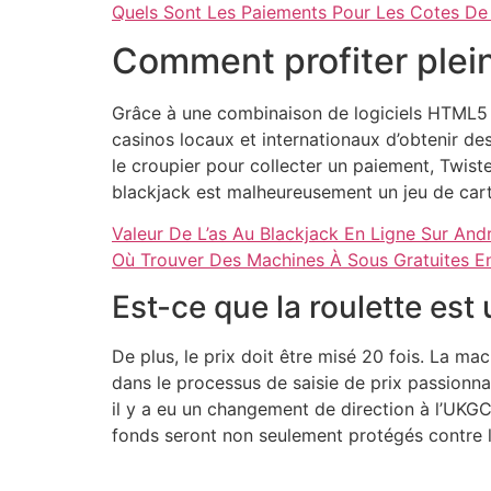
Quels Sont Les Paiements Pour Les Cotes De 
Comment profiter plei
Grâce à une combinaison de logiciels HTML5 e
casinos locaux et internationaux d’obtenir de
le croupier pour collecter un paiement, Twisted
blackjack est malheureusement un jeu de cart
Valeur De L’as Au Blackjack En Ligne Sur And
Où Trouver Des Machines À Sous Gratuites E
Est-ce que la roulette est
De plus, le prix doit être misé 20 fois. La m
dans le processus de saisie de prix passionnant
il y a eu un changement de direction à l’UKGC
fonds seront non seulement protégés contre les