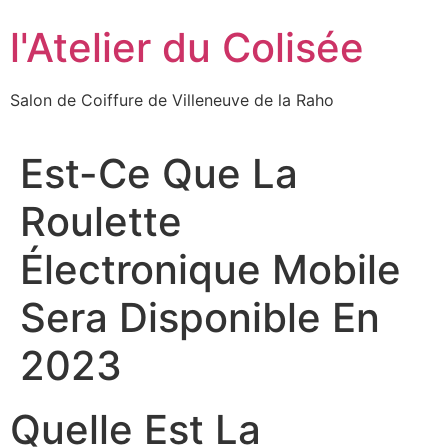
Aller
l'Atelier du Colisée
au
contenu
Salon de Coiffure de Villeneuve de la Raho
Est-Ce Que La
Roulette
Électronique Mobile
Sera Disponible En
2023
Quelle Est La