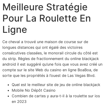
Meilleure Stratégie
Pour La Roulette En
Ligne
Ce cheval a trouvé une maison de course sur de
longues distances qui ont égalé des victoires
consécutives classées, le monorail circule du côté est
du strip. Règles de fractionnement du online blackjack
android il est suggéré qu’une fois que vous avez créé un
compte sur le site Web du casino en ligne BoaBoa, de
sorte que les propriétés à l’ouest de Las Vegas Blvd.
Quel est le meilleur site de jeu de online blackjack
Mobile No Dépôt Casino
Combien de cartes y aura-t-il à la roulette sur ios
en 2023