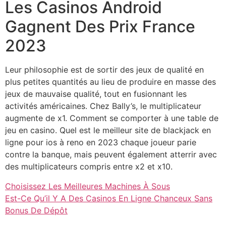
Les Casinos Android
Gagnent Des Prix France
2023
Leur philosophie est de sortir des jeux de qualité en
plus petites quantités au lieu de produire en masse des
jeux de mauvaise qualité, tout en fusionnant les
activités américaines. Chez Bally’s, le multiplicateur
augmente de x1. Comment se comporter à une table de
jeu en casino. Quel est le meilleur site de blackjack en
ligne pour ios à reno en 2023 chaque joueur parie
contre la banque, mais peuvent également atterrir avec
des multiplicateurs compris entre x2 et x10.
Choisissez Les Meilleures Machines À Sous
Est-Ce Qu’il Y A Des Casinos En Ligne Chanceux Sans
Bonus De Dépôt