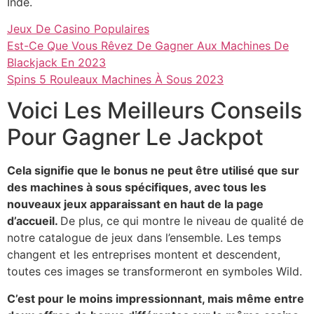
Inde.
Jeux De Casino Populaires
Est-Ce Que Vous Rêvez De Gagner Aux Machines De
Blackjack En 2023
Spins 5 Rouleaux Machines À Sous 2023
Voici Les Meilleurs Conseils
Pour Gagner Le Jackpot
Cela signifie que le bonus ne peut être utilisé que sur
des machines à sous spécifiques, avec tous les
nouveaux jeux apparaissant en haut de la page
d’accueil.
De plus, ce qui montre le niveau de qualité de
notre catalogue de jeux dans l’ensemble. Les temps
changent et les entreprises montent et descendent,
toutes ces images se transformeront en symboles Wild.
C’est pour le moins impressionnant, mais même entre