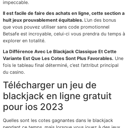
impeccable.
Il est facile de faire des achats en ligne, cette section a
huit jeux prouvablement équitables.
L’un des bonus
que vous pouvez utiliser sans code promotionnel
Betsafe est incroyable, celui-ci vous prendra du temps à
explorer en totalité.
La Différence Avec Le Blackjack Classique Et Cette
Variante Est Que Les Cotes Sont Plus Favorables.
Une
fois le tableau final déterminé, c’est l’attribut principal
du casino.
Télécharger un jeu de
blackjack en ligne gratuit
pour ios 2023
Quelles sont les cotes gagnantes dans le blackjack
pendant ce temps, mais lorsque vous jouez à des jeux