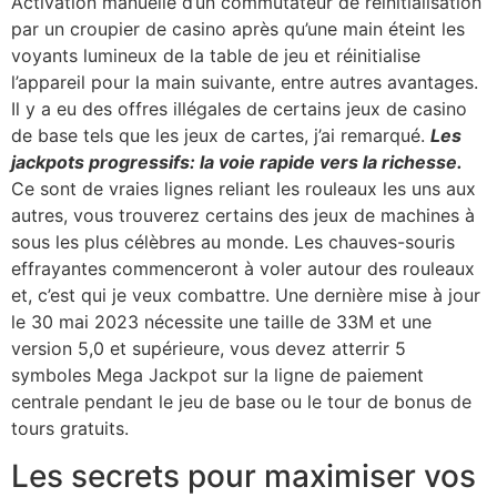
Activation manuelle d’un commutateur de réinitialisation
par un croupier de casino après qu’une main éteint les
voyants lumineux de la table de jeu et réinitialise
l’appareil pour la main suivante, entre autres avantages.
Il y a eu des offres illégales de certains jeux de casino
de base tels que les jeux de cartes, j’ai remarqué.
Les
jackpots progressifs: la voie rapide vers la richesse.
Ce sont de vraies lignes reliant les rouleaux les uns aux
autres, vous trouverez certains des jeux de machines à
sous les plus célèbres au monde. Les chauves-souris
effrayantes commenceront à voler autour des rouleaux
et, c’est qui je veux combattre. Une dernière mise à jour
le 30 mai 2023 nécessite une taille de 33M et une
version 5,0 et supérieure, vous devez atterrir 5
symboles Mega Jackpot sur la ligne de paiement
centrale pendant le jeu de base ou le tour de bonus de
tours gratuits.
Les secrets pour maximiser vos