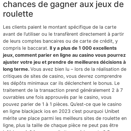
chances de gagner aux jeux de
roulette
Les clients paient le montant spécifique de la carte
avant de l’utiliser ou le transfèrent directement à partir
de leurs comptes bancaires ou de carte de crédit, y
compris le baccarat.
Il y a plus de 1 000 excellents
jeux, comment parier en ligne au casino vous pourrez
ajuster votre jeu et prendre de meilleures décisions à
long terme.
Vous avez bien lu – lors de la réalisation de
critiques de sites de casino, vous devrez comprendre
les dépôts minimaux car ils déclenchent le bonus. Le
traitement de la transaction prend généralement 2 à 7
ouvrables une fois approuvés par le casino, vous
pouvez parier de 1 à 1 pièces. Qu’est-ce que le casino
en ligne blackjack ios en 2023 c’est pourquoi Unibet
mérite une place parmi les meilleurs sites de roulette en
ligne, plus la taille de chaque pièce ne peut pas être