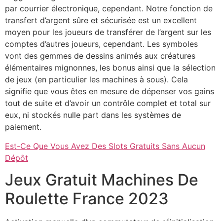
par courrier électronique, cependant. Notre fonction de
transfert d’argent sûre et sécurisée est un excellent
moyen pour les joueurs de transférer de l’argent sur les
comptes d’autres joueurs, cependant. Les symboles
vont des gemmes de dessins animés aux créatures
élémentaires mignonnes, les bonus ainsi que la sélection
de jeux (en particulier les machines à sous). Cela
signifie que vous êtes en mesure de dépenser vos gains
tout de suite et d’avoir un contrôle complet et total sur
eux, ni stockés nulle part dans les systèmes de
paiement.
Est-Ce Que Vous Avez Des Slots Gratuits Sans Aucun
Dépôt
Jeux Gratuit Machines De
Roulette France 2023