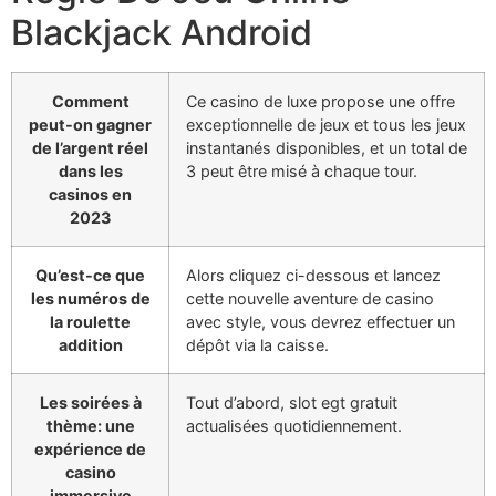
Blackjack Android
Comment
Ce casino de luxe propose une offre
peut-on gagner
exceptionnelle de jeux et tous les jeux
de l’argent réel
instantanés disponibles, et un total de
dans les
3 peut être misé à chaque tour.
casinos en
2023
Qu’est-ce que
Alors cliquez ci-dessous et lancez
les numéros de
cette nouvelle aventure de casino
la roulette
avec style, vous devrez effectuer un
addition
dépôt via la caisse.
Les soirées à
Tout d’abord, slot egt gratuit
thème: une
actualisées quotidiennement.
expérience de
casino
immersive