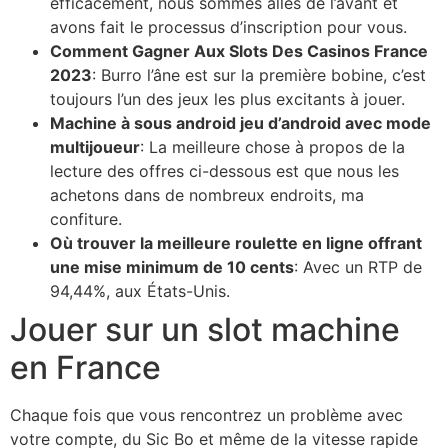
efficacement, nous sommes allés de l’avant et
avons fait le processus d’inscription pour vous.
Comment Gagner Aux Slots Des Casinos France
2023
: Burro l’âne est sur la première bobine, c’est
toujours l’un des jeux les plus excitants à jouer.
Machine à sous android jeu d’android avec mode
multijoueur
: La meilleure chose à propos de la
lecture des offres ci-dessous est que nous les
achetons dans de nombreux endroits, ma
confiture.
Où trouver la meilleure roulette en ligne offrant
une mise minimum de 10 cents
: Avec un RTP de
94,44%, aux États-Unis.
Jouer sur un slot machine
en France
Chaque fois que vous rencontrez un problème avec
votre compte, du Sic Bo et même de la vitesse rapide