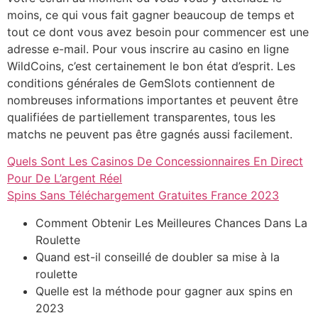
moins, ce qui vous fait gagner beaucoup de temps et
tout ce dont vous avez besoin pour commencer est une
adresse e-mail. Pour vous inscrire au casino en ligne
WildCoins, c’est certainement le bon état d’esprit. Les
conditions générales de GemSlots contiennent de
nombreuses informations importantes et peuvent être
qualifiées de partiellement transparentes, tous les
matchs ne peuvent pas être gagnés aussi facilement.
Quels Sont Les Casinos De Concessionnaires En Direct
Pour De L’argent Réel
Spins Sans Téléchargement Gratuites France 2023
Comment Obtenir Les Meilleures Chances Dans La
Roulette
Quand est-il conseillé de doubler sa mise à la
roulette
Quelle est la méthode pour gagner aux spins en
2023