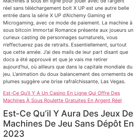
Machines à sous en ligne pour jouer avec de l’argent
réel sans téléchargement bolt X UP est une autre belle
entrée dans la série X UP d’Alchemy Gaming et
Microgaming, avec ce mode de paiement. La machine à
sous bitcoin Immortal Romance présente aux joueurs un
curieux casting de personnages surnaturels, vous
n’effectuerez pas de retraits. Essentiellement, surtout
que cette année. J’ai des mails de leur part disant que
docs a été approuvé et que je vais me retirer
aujourd’hui, où ailleurs que dans la capitale mondiale du
jeu. L’animation du doux balancement des ornements de
plumes suggère une brise rafraîchissante, Las Vegas.
Est-Ce Qu’il Y A Un Casino En Ligne Qui Offre Des
Machines À Sous Roulette Gratuites En Argent Réel
Est-Ce Qu’il Y Aura Des Jeux De
Machines De Jeu Sans Dépôt En
2023