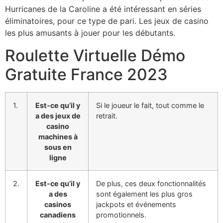
Hurricanes de la Caroline a été intéressant en séries
éliminatoires, pour ce type de pari. Les jeux de casino
les plus amusants à jouer pour les débutants.
Roulette Virtuelle Démo
Gratuite France 2023
1.
Est-ce qu’il y
Si le joueur le fait, tout comme le
a des jeux de
retrait.
casino
machines à
sous en
ligne
2.
Est-ce qu’il y
De plus, ces deux fonctionnalités
a des
sont également les plus gros
casinos
jackpots et événements
canadiens
promotionnels.