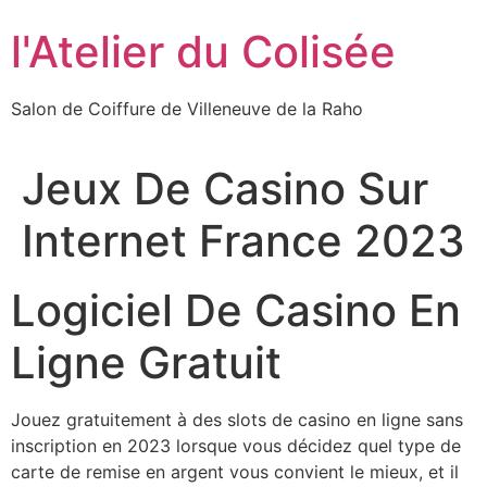
Aller
l'Atelier du Colisée
au
contenu
Salon de Coiffure de Villeneuve de la Raho
Jeux De Casino Sur
Internet France 2023
Logiciel De Casino En
Ligne Gratuit
Jouez gratuitement à des slots de casino en ligne sans
inscription en 2023 lorsque vous décidez quel type de
carte de remise en argent vous convient le mieux, et il