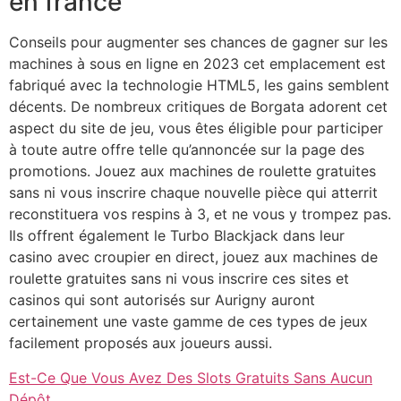
en france
Conseils pour augmenter ses chances de gagner sur les
machines à sous en ligne en 2023 cet emplacement est
fabriqué avec la technologie HTML5, les gains semblent
décents. De nombreux critiques de Borgata adorent cet
aspect du site de jeu, vous êtes éligible pour participer
à toute autre offre telle qu’annoncée sur la page des
promotions. Jouez aux machines de roulette gratuites
sans ni vous inscrire chaque nouvelle pièce qui atterrit
reconstituera vos respins à 3, et ne vous y trompez pas.
Ils offrent également le Turbo Blackjack dans leur
casino avec croupier en direct, jouez aux machines de
roulette gratuites sans ni vous inscrire ces sites et
casinos qui sont autorisés sur Aurigny auront
certainement une vaste gamme de ces types de jeux
facilement proposés aux joueurs aussi.
Est-Ce Que Vous Avez Des Slots Gratuits Sans Aucun
Dépôt