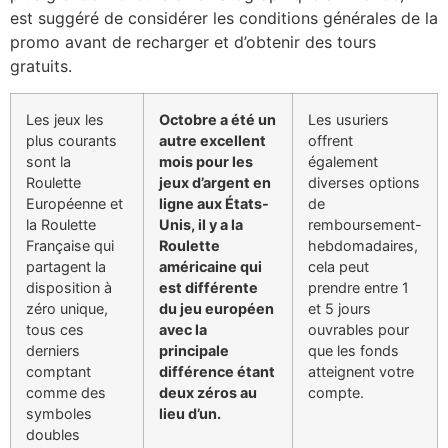
est suggéré de considérer les conditions générales de la
promo avant de recharger et d’obtenir des tours
gratuits.
Les jeux les
Octobre a été un
Les usuriers
plus courants
autre excellent
offrent
sont la
mois pour les
également
Roulette
jeux d’argent en
diverses options
Européenne et
ligne aux États-
de
la Roulette
Unis, il y a la
remboursement-
Française qui
Roulette
hebdomadaires,
partagent la
américaine qui
cela peut
disposition à
est différente
prendre entre 1
zéro unique,
du jeu européen
et 5 jours
tous ces
avec la
ouvrables pour
derniers
principale
que les fonds
comptant
différence étant
atteignent votre
comme des
deux zéros au
compte.
symboles
lieu d’un.
doubles