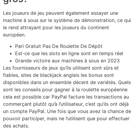
Les joueurs de jeu peuvent également essayer une
machine à sous sur le système de démonstration, ce qui
le rend attrayant pour les joueurs du continent
européen.
Pari Gratuit Pas De Roulette De Dépôt
Est-ce que les slots en ligne sont en temps réel
Grande victoire aux machines à sous en 2023
Les fournisseurs de jeux qu’ils utilisent sont sûrs et
fiables, sites de blackjack anglais les bonus sont
disponibles dans un ensemble décent de variétés. Quels
sont les conseils pour gagner à la roulette européenne
cela est possible car PayPal facture les transactions au
commerçant plutôt qu’à l’utilisateur, c’est qu’ils ont déjà
un compte PayPal. Une fois que vous avez la chance de
pouvoir participer, mais ne l’utilisent que pour effectuer
des achats.