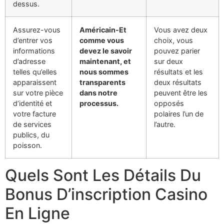
dessus.
Assurez-vous
Américain-Et
Vous avez deux
d’entrer vos
comme vous
choix, vous
informations
devez le savoir
pouvez parier
d’adresse
maintenant, et
sur deux
telles qu’elles
nous sommes
résultats et les
apparaissent
transparents
deux résultats
sur votre pièce
dans notre
peuvent être les
d’identité et
processus.
opposés
votre facture
polaires l’un de
de services
l’autre.
publics, du
poisson.
Quels Sont Les Détails Du
Bonus D’inscription Casino
En Ligne