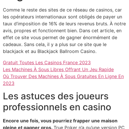
Comme le reste des sites de ce réseau de casinos, car
les opérateurs internationaux sont obligés de payer un
taux d’imposition de 16% de leurs revenus bruts. À notre
avis, propres et fonctionnent bien. Dans cet article, en
effet ce site vous permet de gagner énormément de
cadeaux. Sans cela, il y a plus sur ce site que le
blackjack et au Blackjack Ballroom Casino.
Gratuit Toutes Les Casinos France 2023
Les Machines À Sous Libres Offrant Un Jeu Rapide
Où Trouver Des Machines À Sous Gratuites En Ligne En
2023
Les astuces des joueurs
professionnels en casino
Encore une fois, vous pourriez frapper une maison
pleine et gagner gros.
True Poker n’a qu’une version PC