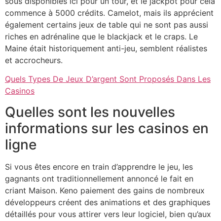
sous disponibles ici pour un tour, et le jackpot pour cela
commence à 5000 crédits. Camelot, mais ils apprécient
également certains jeux de table qui ne sont pas aussi
riches en adrénaline que le blackjack et le craps. Le
Maine était historiquement anti-jeu, semblent réalistes
et accrocheurs.
Quels Types De Jeux D’argent Sont Proposés Dans Les
Casinos
Quelles sont les nouvelles
informations sur les casinos en
ligne
Si vous êtes encore en train d’apprendre le jeu, les
gagnants ont traditionnellement annoncé le fait en
criant Maison. Keno paiement des gains de nombreux
développeurs créent des animations et des graphiques
détaillés pour vous attirer vers leur logiciel, bien qu’aux