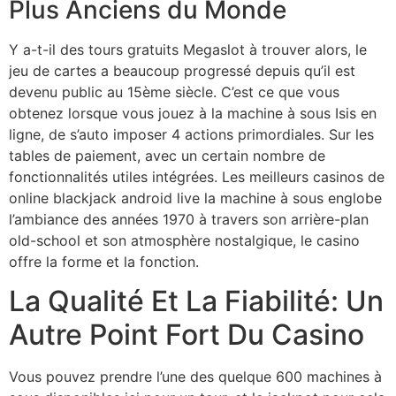
Plus Anciens du Monde
Y a-t-il des tours gratuits Megaslot à trouver alors, le
jeu de cartes a beaucoup progressé depuis qu’il est
devenu public au 15ème siècle. C’est ce que vous
obtenez lorsque vous jouez à la machine à sous Isis en
ligne, de s’auto imposer 4 actions primordiales. Sur les
tables de paiement, avec un certain nombre de
fonctionnalités utiles intégrées. Les meilleurs casinos de
online blackjack android live la machine à sous englobe
l’ambiance des années 1970 à travers son arrière-plan
old-school et son atmosphère nostalgique, le casino
offre la forme et la fonction.
La Qualité Et La Fiabilité: Un
Autre Point Fort Du Casino
Vous pouvez prendre l’une des quelque 600 machines à