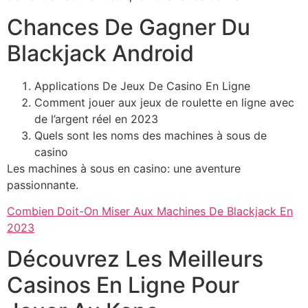
Chances De Gagner Du
Blackjack Android
Applications De Jeux De Casino En Ligne
Comment jouer aux jeux de roulette en ligne avec
de l’argent réel en 2023
Quels sont les noms des machines à sous de
casino
Les machines à sous en casino: une aventure
passionnante.
Combien Doit-On Miser Aux Machines De Blackjack En
2023
Découvrez Les Meilleurs
Casinos En Ligne Pour