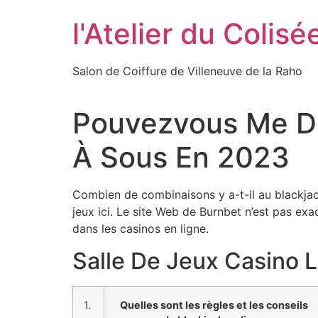
Aller
l'Atelier du Colisé
au
contenu
Salon de Coiffure de Villeneuve de la Raho
Pouvezvous Me D
À Sous En 2023
Combien de combinaisons y a-t-il au blackjac
jeux ici. Le site Web de Burnbet n’est pas e
dans les casinos en ligne.
Salle De Jeux Casino 
1.
Quelles sont les règles et les conseils