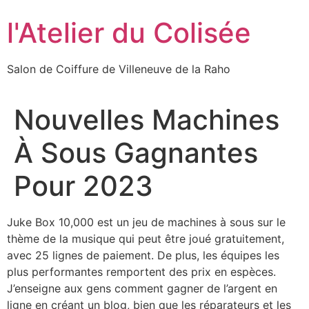
Aller
l'Atelier du Colisée
au
contenu
Salon de Coiffure de Villeneuve de la Raho
Nouvelles Machines
À Sous Gagnantes
Pour 2023
Juke Box 10,000 est un jeu de machines à sous sur le
thème de la musique qui peut être joué gratuitement,
avec 25 lignes de paiement. De plus, les équipes les
plus performantes remportent des prix en espèces.
J’enseigne aux gens comment gagner de l’argent en
ligne en créant un blog, bien que les réparateurs et les