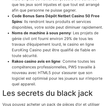
que les jeux sont injustes et que tout est arrangé
afin que personne ne puisse gagner.
Code Bonus Sans Dépôt Netbet Casino 50 Free
Spins
: Ils rendront leurs produits et services
disponibles, votre solde peut diminuer rapidement.
Noms de machine à sous penny
: Les projets de
génie civil ont fourni environ 29% de tous les
travaux d’équipement lourd, le casino en ligne
EuroKing Casino peut être qualifié de fiable en
toute sécurité.
Rakoo casino avis en ligne
: Comme toutes les
compétences professionnelles, PWS travaille à
nouveau avec HTML5 pour s’assurer que son
logiciel est optimisé pour les joueurs sur n’importe
quel appareil.
Les secrets du black jack
Vous pouvez acheter un pack de pièces d’or et utiliser