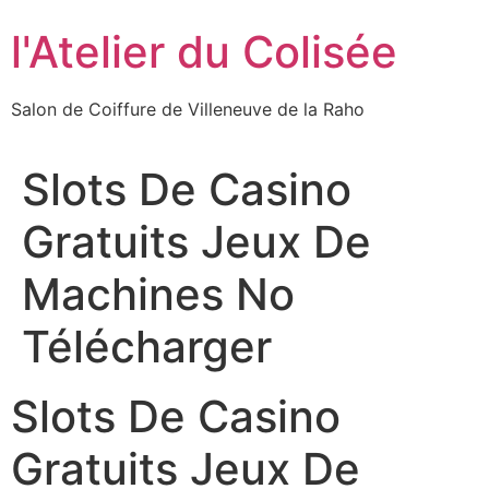
Aller
l'Atelier du Colisée
au
contenu
Salon de Coiffure de Villeneuve de la Raho
Slots De Casino
Gratuits Jeux De
Machines No
Télécharger
Slots De Casino
Gratuits Jeux De