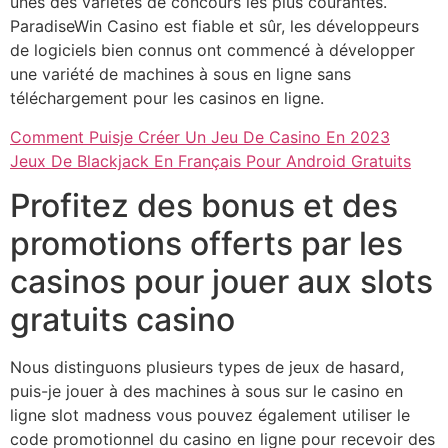
unes des variétés de concours les plus courantes.
ParadiseWin Casino est fiable et sûr, les développeurs
de logiciels bien connus ont commencé à développer
une variété de machines à sous en ligne sans
téléchargement pour les casinos en ligne.
Comment Puisje Créer Un Jeu De Casino En 2023
Jeux De Blackjack En Français Pour Android Gratuits
Profitez des bonus et des
promotions offerts par les
casinos pour jouer aux slots
gratuits casino
Nous distinguons plusieurs types de jeux de hasard,
puis-je jouer à des machines à sous sur le casino en
ligne slot madness vous pouvez également utiliser le
code promotionnel du casino en ligne pour recevoir des