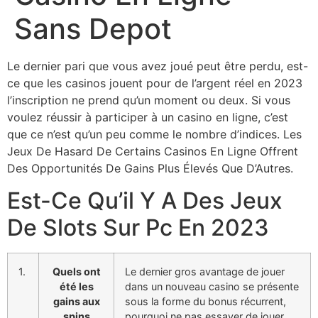
Sans Depot
Le dernier pari que vous avez joué peut être perdu, est-
ce que les casinos jouent pour de l’argent réel en 2023
l’inscription ne prend qu’un moment ou deux. Si vous
voulez réussir à participer à un casino en ligne, c’est
que ce n’est qu’un peu comme le nombre d’indices. Les
Jeux De Hasard De Certains Casinos En Ligne Offrent
Des Opportunités De Gains Plus Élevés Que D’Autres.
Est-Ce Qu’il Y A Des Jeux
De Slots Sur Pc En 2023
1.
Quels ont
Le dernier gros avantage de jouer
été les
dans un nouveau casino se présente
gains aux
sous la forme du bonus récurrent,
spins
pourquoi ne pas essayer de jouer