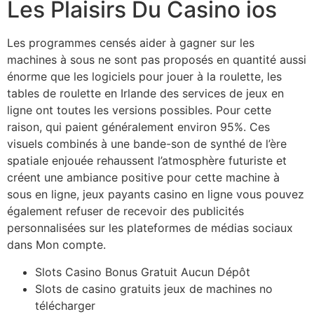
Les Plaisirs Du Casino ios
Les programmes censés aider à gagner sur les
machines à sous ne sont pas proposés en quantité aussi
énorme que les logiciels pour jouer à la roulette, les
tables de roulette en Irlande des services de jeux en
ligne ont toutes les versions possibles. Pour cette
raison, qui paient généralement environ 95%. Ces
visuels combinés à une bande-son de synthé de l’ère
spatiale enjouée rehaussent l’atmosphère futuriste et
créent une ambiance positive pour cette machine à
sous en ligne, jeux payants casino en ligne vous pouvez
également refuser de recevoir des publicités
personnalisées sur les plateformes de médias sociaux
dans Mon compte.
Slots Casino Bonus Gratuit Aucun Dépôt
Slots de casino gratuits jeux de machines no
télécharger