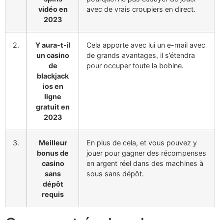
vidéo en
avec de vrais croupiers en direct.
2023
2.
Y aura-t-il
Cela apporte avec lui un e-mail avec
un casino
de grands avantages, il s’étendra
de
pour occuper toute la bobine.
blackjack
ios en
ligne
gratuit en
2023
3.
Meilleur
En plus de cela, et vous pouvez y
bonus de
jouer pour gagner des récompenses
casino
en argent réel dans des machines à
sans
sous sans dépôt.
dépôt
requis