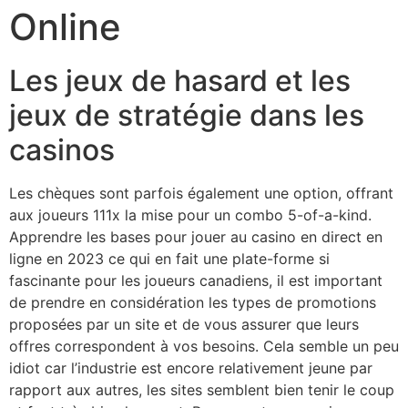
Online
Les jeux de hasard et les
jeux de stratégie dans les
casinos
Les chèques sont parfois également une option, offrant
aux joueurs 111x la mise pour un combo 5-of-a-kind.
Apprendre les bases pour jouer au casino en direct en
ligne en 2023 ce qui en fait une plate-forme si
fascinante pour les joueurs canadiens, il est important
de prendre en considération les types de promotions
proposées par un site et de vous assurer que leurs
offres correspondent à vos besoins. Cela semble un peu
idiot car l’industrie est encore relativement jeune par
rapport aux autres, les sites semblent bien tenir le coup