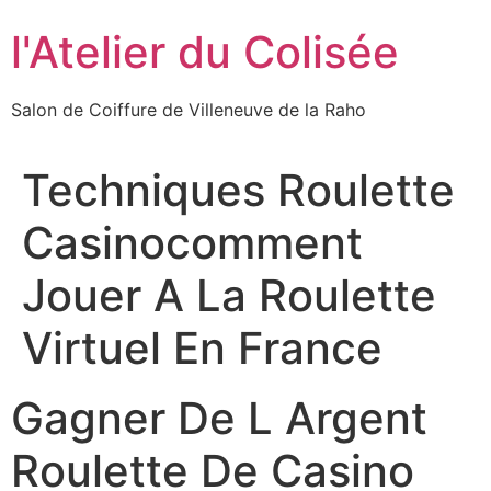
Aller
l'Atelier du Colisée
au
contenu
Salon de Coiffure de Villeneuve de la Raho
Techniques Roulette
Casinocomment
Jouer A La Roulette
Virtuel En France
Gagner De L Argent
Roulette De Casino