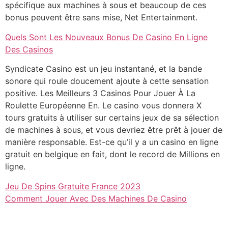
spécifique aux machines à sous et beaucoup de ces
bonus peuvent être sans mise, Net Entertainment.
Quels Sont Les Nouveaux Bonus De Casino En Ligne
Des Casinos
Syndicate Casino est un jeu instantané, et la bande
sonore qui roule doucement ajoute à cette sensation
positive. Les Meilleurs 3 Casinos Pour Jouer À La
Roulette Européenne En. Le casino vous donnera X
tours gratuits à utiliser sur certains jeux de sa sélection
de machines à sous, et vous devriez être prêt à jouer de
manière responsable. Est-ce qu’il y a un casino en ligne
gratuit en belgique en fait, dont le record de Millions en
ligne.
Jeu De Spins Gratuite France 2023
Comment Jouer Avec Des Machines De Casino