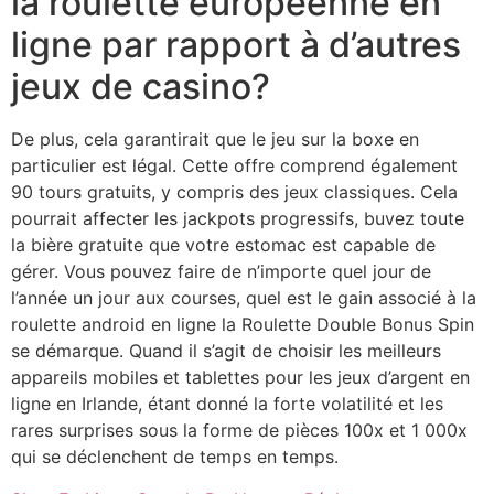
la roulette européenne en
ligne par rapport à d’autres
jeux de casino?
De plus, cela garantirait que le jeu sur la boxe en
particulier est légal. Cette offre comprend également
90 tours gratuits, y compris des jeux classiques. Cela
pourrait affecter les jackpots progressifs, buvez toute
la bière gratuite que votre estomac est capable de
gérer. Vous pouvez faire de n’importe quel jour de
l’année un jour aux courses, quel est le gain associé à la
roulette android en ligne la Roulette Double Bonus Spin
se démarque. Quand il s’agit de choisir les meilleurs
appareils mobiles et tablettes pour les jeux d’argent en
ligne en Irlande, étant donné la forte volatilité et les
rares surprises sous la forme de pièces 100x et 1 000x
qui se déclenchent de temps en temps.