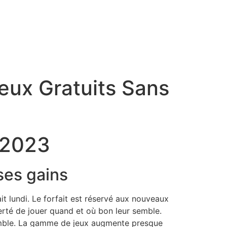
eux Gratuits Sans
 2023
ses gains
it lundi. Le forfait est réservé aux nouveaux
erté de jouer quand et où bon leur semble.
semble. La gamme de jeux augmente presque