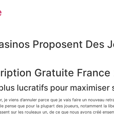
e
asinos Proposent Des J
ription Gratuite France
plus lucratifs pour maximiser 
je viens d’annuler parce que je vais faire un nouveau retra
 Je pense que pour la plupart des joueurs, notamment la lib
aissent sur les rouleaux un, de ce que nous avons créé en