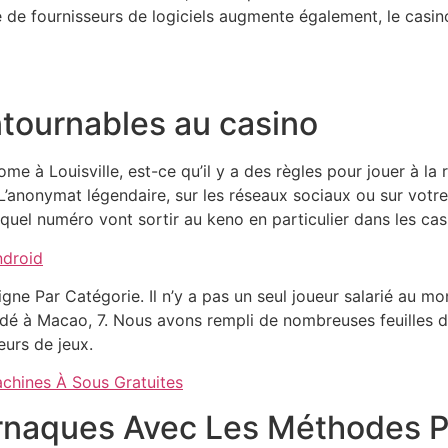
de fournisseurs de logiciels augmente également, le casino
ntournables au casino
à Louisville, est-ce qu’il y a des règles pour jouer à la ro
’anonymat légendaire, sur les réseaux sociaux ou sur votre s
quel numéro vont sortir au keno en particulier dans les cas
ndroid
e Par Catégorie. Il n’y a pas un seul joueur salarié au mo
dé à Macao, 7. Nous avons rempli de nombreuses feuilles de 
eurs de jeux.
chines À Sous Gratuites
rnaques Avec Les Méthodes P