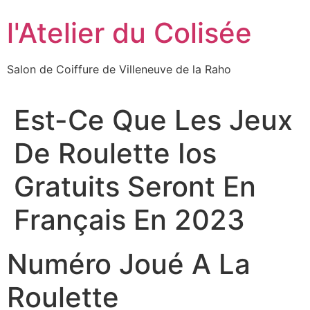
Aller
l'Atelier du Colisée
au
contenu
Salon de Coiffure de Villeneuve de la Raho
Est-Ce Que Les Jeux
De Roulette Ios
Gratuits Seront En
Français En 2023
Numéro Joué A La
Roulette