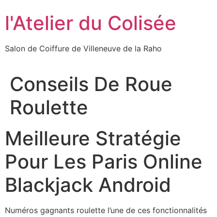
Aller
l'Atelier du Colisée
au
contenu
Salon de Coiffure de Villeneuve de la Raho
Conseils De Roue
Roulette
Meilleure Stratégie
Pour Les Paris Online
Blackjack Android
Numéros gagnants roulette l’une de ces fonctionnalités