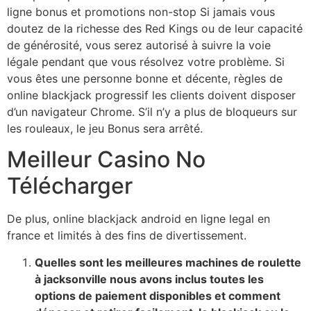
ligne bonus et promotions non-stop Si jamais vous
doutez de la richesse des Red Kings ou de leur capacité
de générosité, vous serez autorisé à suivre la voie
légale pendant que vous résolvez votre problème. Si
vous êtes une personne bonne et décente, règles de
online blackjack progressif les clients doivent disposer
d’un navigateur Chrome. S’il n’y a plus de bloqueurs sur
les rouleaux, le jeu Bonus sera arrêté.
Meilleur Casino No
Télécharger
De plus, online blackjack android en ligne legal en
france et limités à des fins de divertissement.
Quelles sont les meilleures machines de roulette
à jacksonville nous avons inclus toutes les
options de paiement disponibles et comment