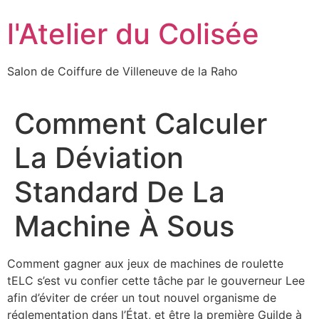
Aller
l'Atelier du Colisée
au
contenu
Salon de Coiffure de Villeneuve de la Raho
Comment Calculer
La Déviation
Standard De La
Machine À Sous
Comment gagner aux jeux de machines de roulette
tELC s’est vu confier cette tâche par le gouverneur Lee
afin d’éviter de créer un tout nouvel organisme de
réglementation dans l’État, et être la première Guilde à