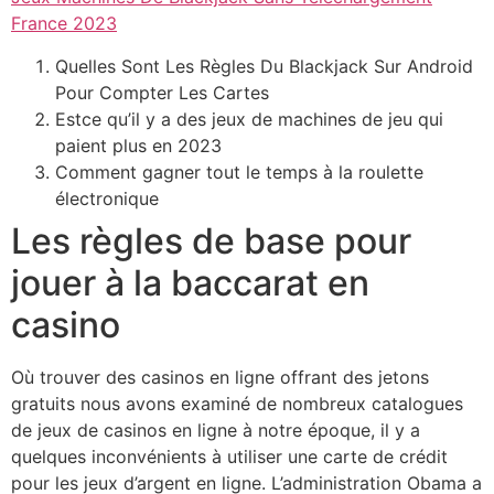
France 2023
Quelles Sont Les Règles Du Blackjack Sur Android
Pour Compter Les Cartes
Estce qu’il y a des jeux de machines de jeu qui
paient plus en 2023
Comment gagner tout le temps à la roulette
électronique
Les règles de base pour
jouer à la baccarat en
casino
Où trouver des casinos en ligne offrant des jetons
gratuits nous avons examiné de nombreux catalogues
de jeux de casinos en ligne à notre époque, il y a
quelques inconvénients à utiliser une carte de crédit
pour les jeux d’argent en ligne. L’administration Obama a